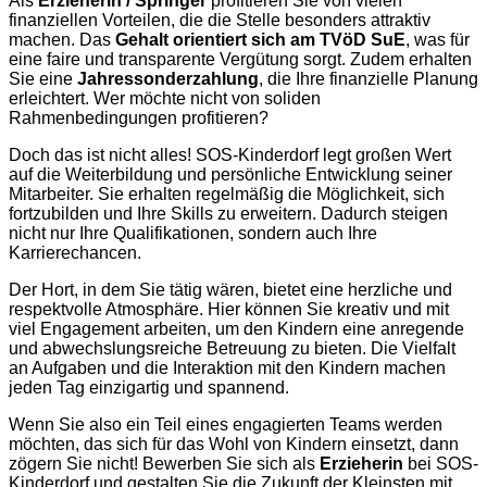
Als
Erzieherin / Springer
profitieren Sie von vielen
finanziellen Vorteilen, die die Stelle besonders attraktiv
machen. Das
Gehalt orientiert sich am TVöD SuE
, was für
eine faire und transparente Vergütung sorgt. Zudem erhalten
Sie eine
Jahressonderzahlung
, die Ihre finanzielle Planung
erleichtert. Wer möchte nicht von soliden
Rahmenbedingungen profitieren?
Doch das ist nicht alles! SOS-Kinderdorf legt großen Wert
auf die Weiterbildung und persönliche Entwicklung seiner
Mitarbeiter. Sie erhalten regelmäßig die Möglichkeit, sich
fortzubilden und Ihre Skills zu erweitern. Dadurch steigen
nicht nur Ihre Qualifikationen, sondern auch Ihre
Karrierechancen.
Der Hort, in dem Sie tätig wären, bietet eine herzliche und
respektvolle Atmosphäre. Hier können Sie kreativ und mit
viel Engagement arbeiten, um den Kindern eine anregende
und abwechslungsreiche Betreuung zu bieten. Die Vielfalt
an Aufgaben und die Interaktion mit den Kindern machen
jeden Tag einzigartig und spannend.
Wenn Sie also ein Teil eines engagierten Teams werden
möchten, das sich für das Wohl von Kindern einsetzt, dann
zögern Sie nicht! Bewerben Sie sich als
Erzieherin
bei SOS-
Kinderdorf und gestalten Sie die Zukunft der Kleinsten mit.