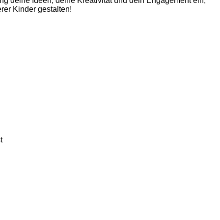
ng deine Ideen, deine Kreativität und dein Engagement ein,
rer Kinder gestalten!
t