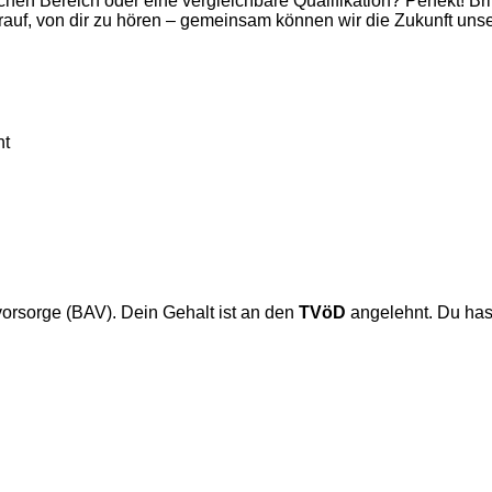
n Bereich oder eine vergleichbare Qualifikation? Perfekt! Bri
auf, von dir zu hören – gemeinsam können wir die Zukunft unse
ht
rsvorsorge (BAV). Dein Gehalt ist an den
TVöD
angelehnt. Du has