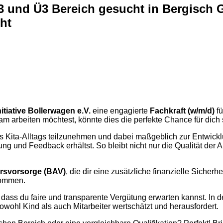
e U3 und Ü3 Bereich gesucht in Bergisch
cht
nitiative Bollerwagen e.V.
eine engagierte
Fachkraft (w/m/d)
fü
m arbeiten möchtest, könnte dies die perfekte Chance für dich 
g des Kita-Alltags teilzunehmen und dabei maßgeblich zur Entwick
zung und Feedback erhältst. So bleibt nicht nur die Qualität de
tersvorsorge (BAV)
, die dir eine zusätzliche finanzielle Sicherhe
kommen.
dass du faire und transparente Vergütung erwarten kannst. In de
wohl Kind als auch Mitarbeiter wertschätzt und herausfordert.