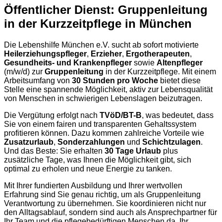
Öffentlicher Dienst: Gruppenleitung
in der Kurzzeitpflege in München
Die Lebenshilfe München e.V. sucht ab sofort motivierte
Heilerziehungspfleger
,
Erzieher
,
Ergotherapeuten
,
Gesundheits- und Krankenpfleger
sowie
Altenpfleger
(m/w/d) zur
Gruppenleitung
in der Kurzzeitpflege. Mit einem
Arbeitsumfang von
30 Stunden pro Woche
bietet diese
Stelle eine spannende Möglichkeit, aktiv zur Lebensqualität
von Menschen in schwierigen Lebenslagen beizutragen.
Die Vergütung erfolgt nach
TVöD/BT-B
, was bedeutet, dass
Sie von einem fairen und transparenten Gehaltssystem
profitieren können. Dazu kommen zahlreiche Vorteile wie
Zusatzurlaub
,
Sonderzahlungen
und
Schichtzulagen
.
Und das Beste: Sie erhalten
30 Tage Urlaub
plus
zusätzliche Tage, was Ihnen die Möglichkeit gibt, sich
optimal zu erholen und neue Energie zu tanken.
Mit Ihrer fundierten Ausbildung und Ihrer wertvollen
Erfahrung sind Sie genau richtig, um als Gruppenleitung
Verantwortung zu übernehmen. Sie koordinieren nicht nur
den Alltagsablauf, sondern sind auch als Ansprechpartner für
Ihr Team und die pflegebedürftigen Menschen da. Ihr