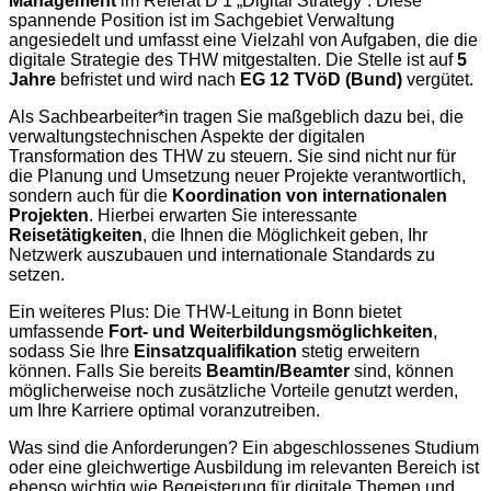
Management
im Referat D 1 „Digital Strategy“. Diese
spannende Position ist im Sachgebiet Verwaltung
angesiedelt und umfasst eine Vielzahl von Aufgaben, die die
digitale Strategie des THW mitgestalten. Die Stelle ist auf
5
Jahre
befristet und wird nach
EG 12 TVöD (Bund)
vergütet.
Als Sachbearbeiter*in tragen Sie maßgeblich dazu bei, die
verwaltungstechnischen Aspekte der digitalen
Transformation des THW zu steuern. Sie sind nicht nur für
die Planung und Umsetzung neuer Projekte verantwortlich,
sondern auch für die
Koordination von internationalen
Projekten
. Hierbei erwarten Sie interessante
Reisetätigkeiten
, die Ihnen die Möglichkeit geben, Ihr
Netzwerk auszubauen und internationale Standards zu
setzen.
Ein weiteres Plus: Die THW-Leitung in Bonn bietet
umfassende
Fort- und Weiterbildungsmöglichkeiten
,
sodass Sie Ihre
Einsatzqualifikation
stetig erweitern
können. Falls Sie bereits
Beamtin/Beamter
sind, können
möglicherweise noch zusätzliche Vorteile genutzt werden,
um Ihre Karriere optimal voranzutreiben.
Was sind die Anforderungen? Ein abgeschlossenes Studium
oder eine gleichwertige Ausbildung im relevanten Bereich ist
ebenso wichtig wie Begeisterung für digitale Themen und