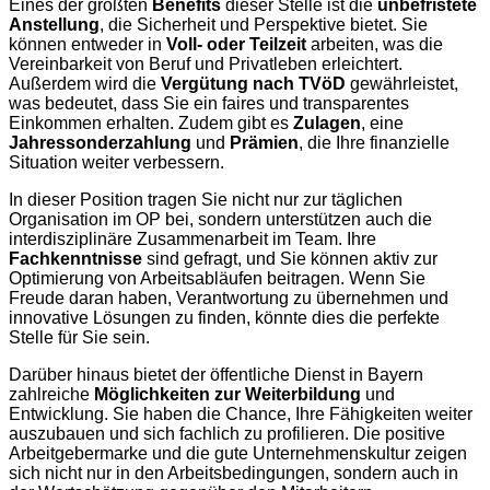
Eines der größten
Benefits
dieser Stelle ist die
unbefristete
Anstellung
, die Sicherheit und Perspektive bietet. Sie
können entweder in
Voll- oder Teilzeit
arbeiten, was die
Vereinbarkeit von Beruf und Privatleben erleichtert.
Außerdem wird die
Vergütung nach TVöD
gewährleistet,
was bedeutet, dass Sie ein faires und transparentes
Einkommen erhalten. Zudem gibt es
Zulagen
, eine
Jahressonderzahlung
und
Prämien
, die Ihre finanzielle
Situation weiter verbessern.
In dieser Position tragen Sie nicht nur zur täglichen
Organisation im OP bei, sondern unterstützen auch die
interdisziplinäre Zusammenarbeit im Team. Ihre
Fachkenntnisse
sind gefragt, und Sie können aktiv zur
Optimierung von Arbeitsabläufen beitragen. Wenn Sie
Freude daran haben, Verantwortung zu übernehmen und
innovative Lösungen zu finden, könnte dies die perfekte
Stelle für Sie sein.
Darüber hinaus bietet der öffentliche Dienst in Bayern
zahlreiche
Möglichkeiten zur Weiterbildung
und
Entwicklung. Sie haben die Chance, Ihre Fähigkeiten weiter
auszubauen und sich fachlich zu profilieren. Die positive
Arbeitgebermarke und die gute Unternehmenskultur zeigen
sich nicht nur in den Arbeitsbedingungen, sondern auch in