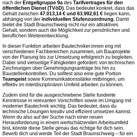
nach der
Entgeltgruppe 9a
des
Tarifvertrages für den
öffentlichen Dienst (TVöD)
. Das bedeutet konkret, dass das
Gehalt zwischen
47.013,14 € und 63.992,61 €
liegen kann,
abhängig von der
individuellen Stufenzuordnung
. Damit
bietet die Stadt Braunschweig nicht nur ein attraktives
Gehalt, sondern auch die Möglichkeit zur persönlichen und
beruflichen Weiterentwicklung.
In dieser Funktion arbeiten Bautechniker:innen eng mit
verschiedenen Fachbereichen zusammen, um Bauprojekte
von der Planung bis zur Umsetzung erfolgreich zu begleiten.
Dabei sind vielseitige Fähigkeiten gefordert: von technischen
Zeichnungen über Genehmigungsanträge bis hin zu
Baustellenkontrollen. Du solltest also eine gute Portion
Teamgeist
sowie Kommunikationsstärke mitbringen, um
effektiv im interdisziplinären Umfeld arbeiten zu können.
Zudem sind für die ausgeschriebene Stelle fundierte
Kenntnisse in relevanten Vorschriften sowie im Umgang mit
moderner Bautechnik wichtig. Das bedeutet, dass du
technische Lösungen kreativ und effizient umsetzen kannst.
Wenn du also auf der Suche nach einer neuen
Herausforderung in einem wertschätzenden Arbeitsumfeld
bist, könnte diese Stelle genau das richtige für dich sein.
Bewirb dich und werde Teil der Stadt Braunschweig – für ein