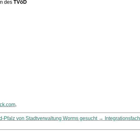
en des
TVöD
ack.com
.
nd-Pfalz von Stadtverwaltung Worms gesucht
→
Integrationsfach