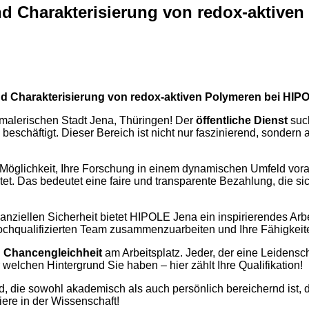
nd Charakterisierung von redox-aktiven
 und Charakterisierung von redox-aktiven Polymeren bei HI
 malerischen Stadt Jena, Thüringen! Der
öffentliche Dienst
such
eschäftigt. Dieser Bereich ist nicht nur faszinierend, sonder
 Möglichkeit, Ihre Forschung in einem dynamischen Umfeld voran
et. Das bedeutet eine faire und transparente Bezahlung, die si
anziellen Sicherheit bietet HIPOLE Jena ein inspirierendes Arb
hqualifizierten Team zusammenzuarbeiten und Ihre Fähigkeiten
d
Chancengleichheit
am Arbeitsplatz. Jeder, der eine Leidensch
lchen Hintergrund Sie haben – hier zählt Ihre Qualifikation!
, die sowohl akademisch als auch persönlich bereichernd ist, 
iere in der Wissenschaft!