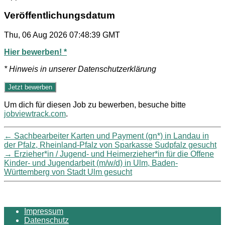
Veröffentlichungsdatum
Thu, 06 Aug 2026 07:48:39 GMT
Hier bewerben! *
* Hinweis in unserer Datenschutzerklärung
Um dich für diesen Job zu bewerben, besuche bitte
jobviewtrack.com
.
←
Sachbearbeiter Karten und Payment (gn*) in Landau in
der Pfalz, Rheinland-Pfalz von Sparkasse Sudpfalz gesucht
→
Erzieher*in / Jugend- und Heimerzieher*in für die Offene
Kinder- und Jugendarbeit (m/w/d) in Ulm, Baden-
Württemberg von Stadt Ulm gesucht
Impressum
Datenschutz