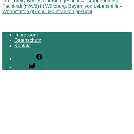
Inh. Lorelly Bustos Cordoba gesucht
→
Gruppendienst
Fachkraft (m/w/d) in Würzburg, Bayern von Lebenshilfe –
Wohnstatten gGmbH Mainfranken gesucht
Impressum
Datenschutz
Kontakt
Facebook
E-Mail