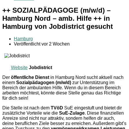
++ SOZIALPÄDAGOGE (m/w/d) –
Hamburg Nord – amb. Hilfe ++ in
Hamburg von Jobdistrict gesucht
Hamburg
Veröffentlicht vor 2 Wochen
Website
Jobdistrict
Der
öffentliche Dienst
in Hamburg Nord sucht aktuell nach
einem
Sozialpädagogen (m/w/d)
zur Unterstützung im
Bereich der ambulanten Hilfe. Wenn du in diesem Bereich
arbeiten möchtest, könnte diese Stelle genau das Richtige
für dich sein!
Die Stelle ist nach dem
TVöD
SuE eingestuft und bietet dir
zusätzliche Vorteile wie die
SuE-Zulage
. Diese finanziellen
Anreize sind nicht nur attraktiv, sondern helfen dir auch,
deine beruflichen Ziele besser zu erreichen. Außerdem gibt’s
einen Zuschuss zu den
vermögenswirksamen Leistungen